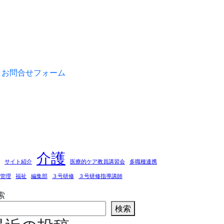
お問合せフォーム
介護
サイト紹介
医療的ケア教員講習会
多職種連携
管理
福祉
編集部
３号研修
３号研修指導講師
索
検索