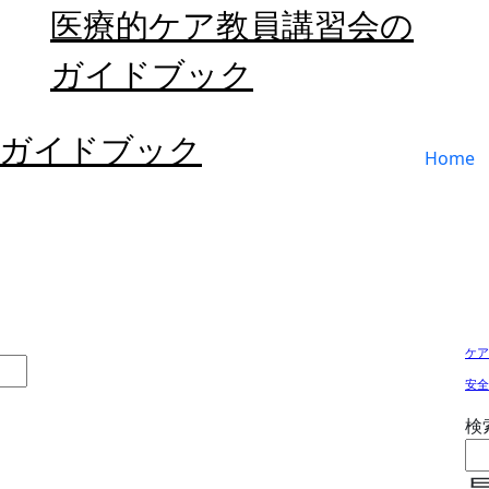
医療的ケア教員講習会の
ガイドブック
のガイドブック
Home
ケア
安全
検