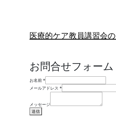
内
容
を
ス
キ
医療的ケア教員講習会
ッ
プ
お問合せフォーム
お
お名前
*
名
メールアドレス
*
前
メ
ー
メッセージ
ル
送信