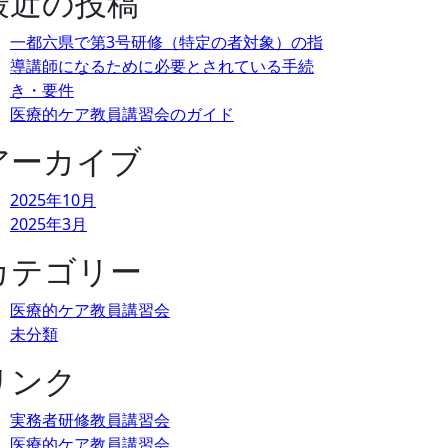
最近の投稿
一都六県で第3号研修（特定の者対象）の指
導講師になるために必要とされている手続
き・要件
医療的ケア教員講習会のガイド
アーカイブ
2025年10月
2025年3月
カテゴリー
医療的ケア教員講習会
未分類
リンク
実務者研修教員講習会
医療的ケア教員講習会