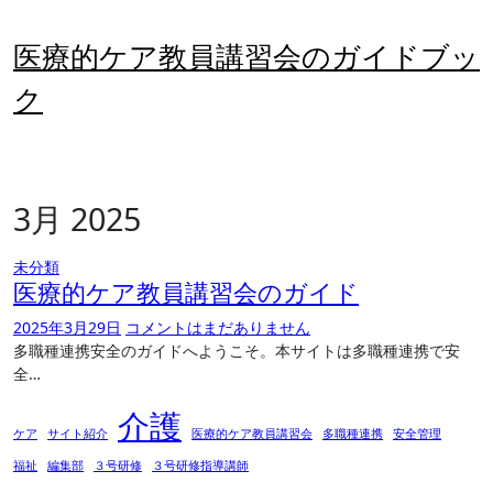
内
容
医療的ケア教員講習会のガイドブッ
を
ス
ク
キ
ッ
プ
3月 2025
未分類
医療的ケア教員講習会のガイド
2025年3月29日
コメントはまだありません
多職種連携安全のガイドへようこそ。本サイトは多職種連携で安
全…
介護
ケア
サイト紹介
医療的ケア教員講習会
多職種連携
安全管理
福祉
編集部
３号研修
３号研修指導講師